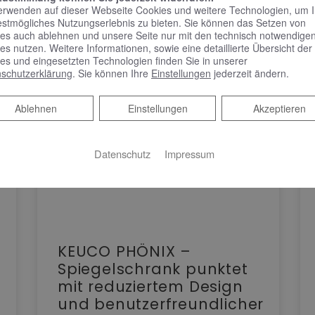
erwenden auf dieser Webseite Cookies und weitere Technologien, um 
estmögliches Nutzungserlebnis zu bieten. Sie können das Setzen von
es auch ablehnen und unsere Seite nur mit den technisch notwendige
es nutzen. Weitere Informationen, sowie eine detaillierte Übersicht der
es und eingesetzten Technologien finden Sie in unserer
schutzerklärung
. Sie können Ihre
Einstellungen
jederzeit ändern.
Ablehnen
Ablehnen
Einstellungen
Akzeptieren
Datenschutz
Impressum
KEUCO PHÖNIX –
Spiegelschrank punktet
mit reduziertem Design
und benutzerfreundlicher