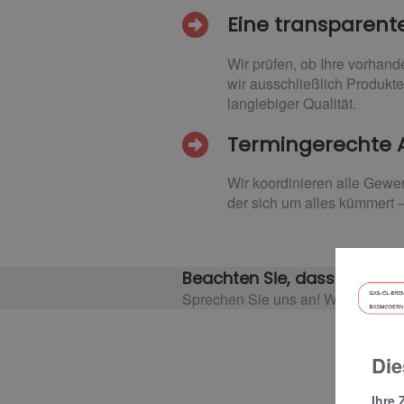
Eine transparent
Wir prüfen, ob Ihre vorhan
wir ausschließlich Produkte 
langlebiger Qualität.
Termingerechte Ar
Wir koordinieren alle Gewe
der sich um alles kümmert 
Beachten Sie, dass es event
Sprechen Sie uns an! Wir informie
Die
Ihre 