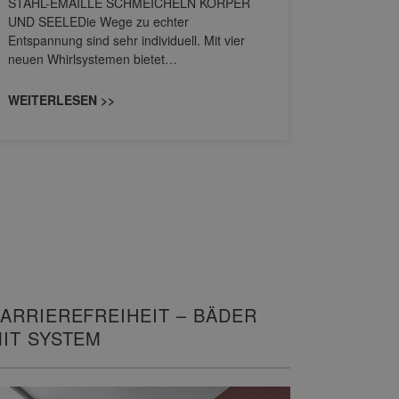
STAHL-EMAILLE SCHMEICHELN KÖRPER
Stil für 
UND SEELEDie Wege zu echter
HANSAGENE
Entspannung sind sehr individuell. Mit vier
von Wascht
neuen Whirlsystemen bietet…
unterschi
konzipiert
WEITERLESEN >>
WEITERL
ARRIEREFREIHEIT – BÄDER
IT SYSTEM