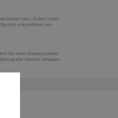
niert werden kann. Zudem nutzen
tig sind, und profitieren von
aben Sie einen Ansprechpartner,
ührung aller Arbeiten verlassen.