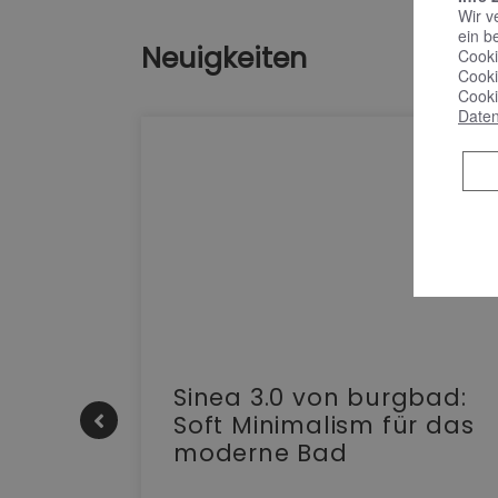
Wir v
ein b
Neuigkeiten
Cooki
Cooki
Cooki
Daten
e |
Sinea 3.0 von burgbad:
Soft Minimalism für das
moderne Bad
nskomfort