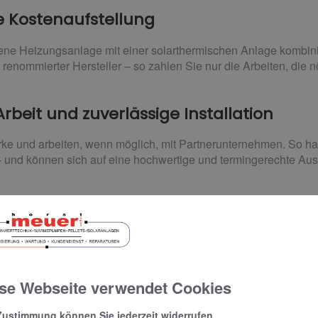
e Kostenaufstellung
dene Heizungsanlage mit einer solarthermischen Anlage kombi
renommierter Hersteller – so zahlen Sie nur die Arbeiten, die nö
beit und zuverlässige Installation
rke und arbeiten, wenn möglich, mit Partnerunternehmen. So h
– und können sich auf eine hochwertige und termingerechte Ausf
uell Fördermöglichkeiten gibt.
ren Sie.
se Webseite verwendet Cookies
Zustimmung können Sie jederzeit widerrufen.