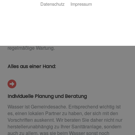
Datenschutz
Impressum
Horst Meuer GmbH: Ihr Profi vor Ort
Ob Neubau oder Sanierung: Eine Sanitäranlage muss
gut geplant und professionell installiert sein. Horst
Meuer GmbH ist Ihr Fachpartner aus Rosbach für eine
umfassende Planung, professionelle Installation und
regelmäßige Wartung.
Alles aus einer Hand:
Individuelle Planung und Beratung
Wasser ist Gemeindesache. Entsprechend wichtig ist
es, einen lokalen Partner zu haben, der sich mit den
Vorschriften auskennt. Wir beraten Sie daher nicht nur
herstellerunabhängig zu Ihrer Sanitäranlage, sondern
auch zu allem, was sie beim Wasser sonst noch