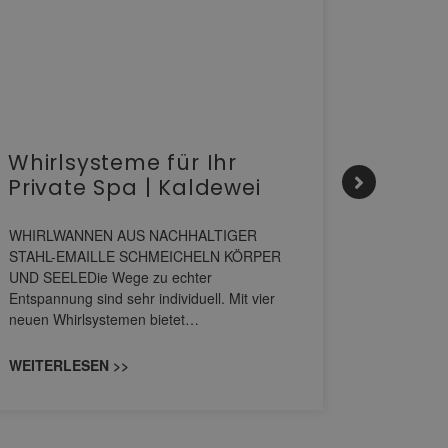
Whirlsysteme für Ihr
Gesta
Private Spa | Kaldewei
alltä
HANS
WHIRLWANNEN AUS NACHHALTIGER
STAHL-EMAILLE SCHMEICHELN KÖRPER
Stil für 
UND SEELEDie Wege zu echter
HANSAGENE
Entspannung sind sehr individuell. Mit vier
von Wascht
neuen Whirlsystemen bietet…
unterschi
konzipiert
WEITERLESEN >>
WEITERL