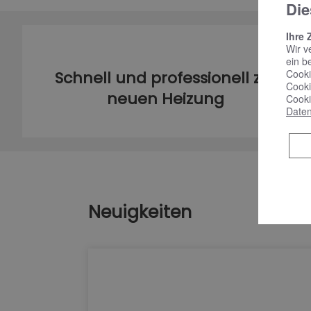
Die
Ihre 
Wir v
ein b
Cooki
Schnell und professionell zur
Cooki
neuen Heizung
Cooki
Daten
Neuigkeiten