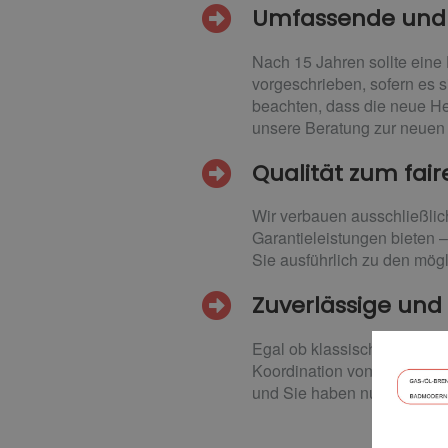
Umfassende und i
Nach 15 Jahren sollte eine
vorgeschrieben, sofern es s
beachten, dass die neue He
unsere Beratung zur neuen 
Qualität zum fair
Wir verbauen ausschließlic
Garantieleistungen bieten 
Sie ausführlich zu den mög
Zuverlässige und 
Egal ob klassische Öl- ode
Koordination von Fremdgewe
und Sie haben nur einen An