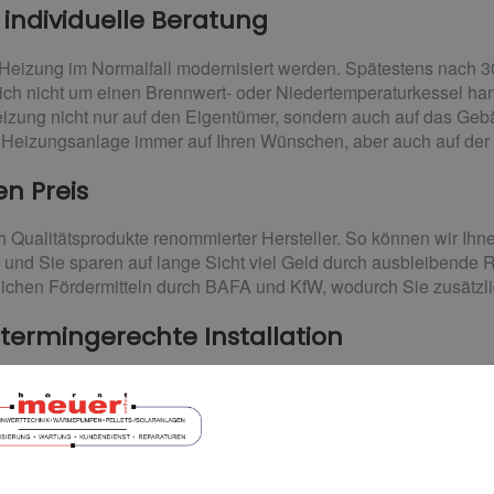
ndividuelle Beratung
 Heizung im Normalfall modernisiert werden. Spätestens nach 30
ich nicht um einen Brennwert- oder Niedertemperaturkessel hand
izung nicht nur auf den Eigentümer, sondern auch auf das Gebä
Heizungsanlage immer auf Ihren Wünschen, aber auch auf der 
en Preis
h Qualitätsprodukte renommierter Hersteller. So können wir Ih
– und Sie sparen auf lange Sicht viel Geld durch ausbleibende
lichen Fördermitteln durch BAFA und KfW, wodurch Sie zusätzl
termingerechte Installation
r Gasheizung, Hybridlösung oder Wärmepumpe, wir übernehmen L
rken. So können wir eine sorgfältige und termingerechte Ausfü
sprechpartner: uns.