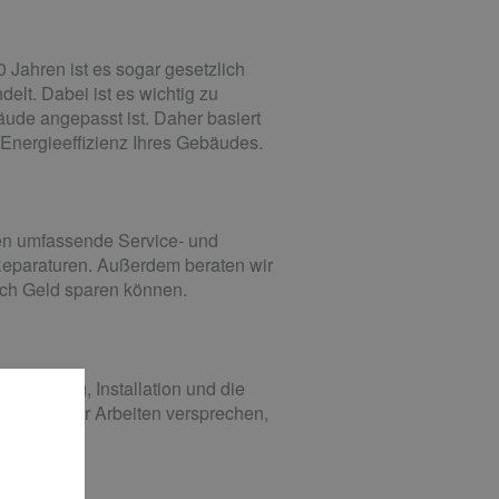
 Jahren ist es sogar gesetzlich
elt. Dabei ist es wichtig zu
ude angepasst ist. Daher basiert
Energieeffizienz Ihres Gebäudes.
nen umfassende Service- und
 Reparaturen. Außerdem beraten wir
ich Geld sparen können.
ieferung, Installation und die
hrung aller Arbeiten versprechen,