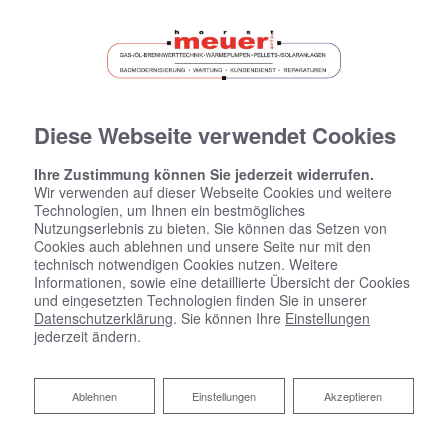
Diese Webseite verwendet Cookies
Ihre Zustimmung können Sie jederzeit widerrufen.
Wir verwenden auf dieser Webseite Cookies und weitere
Technologien, um Ihnen ein bestmögliches
Nutzungserlebnis zu bieten. Sie können das Setzen von
Cookies auch ablehnen und unsere Seite nur mit den
Startseite
»
Bad
»
Badinspiration & Musterbäder
»
Komfort-Bad 15,9
technisch notwendigen Cookies nutzen. Weitere
㎡
Informationen, sowie eine detaillierte Übersicht der Cookies
und eingesetzten Technologien finden Sie in unserer
Datenschutzerklärung
. Sie können Ihre
Einstellungen
jederzeit ändern.
Komfort-Bad 15,9 ㎡
Ablehnen
Ablehnen
Einstellungen
Akzeptieren