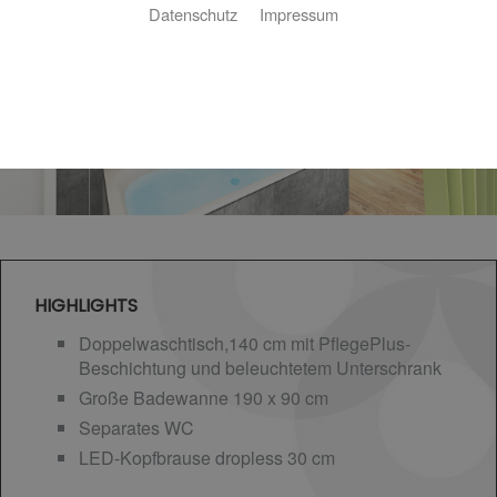
Datenschutz
Impressum
HIGHLIGHTS
Doppelwaschtisch,140 cm mit PflegePlus-
Beschichtung und beleuchtetem Unterschrank
Große Badewanne 190 x 90 cm
Separates WC
LED-Kopfbrause dropless 30 cm