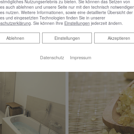
estmögliches Nutzungserlebnis zu bieten. Sie können das Setzen von
ADHEIZKÖRPER
es auch ablehnen und unsere Seite nur mit den technisch notwendige
es nutzen. Weitere Informationen, sowie eine detaillierte Übersicht der
COSMO Astro Design-Badheizkörper, 140 x 60 cm, RAL 901
es und eingesetzten Technologien finden Sie in unserer
schutzerklärung
. Sie können Ihre
Einstellungen
jederzeit ändern.
Ablehnen
Ablehnen
Einstellungen
Akzeptieren
Datenschutz
Impressum