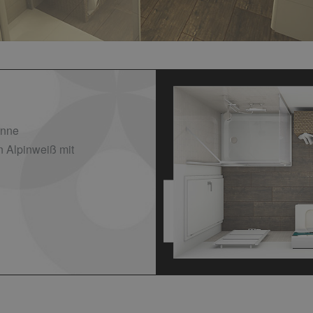
anne
n Alpinweiß mit