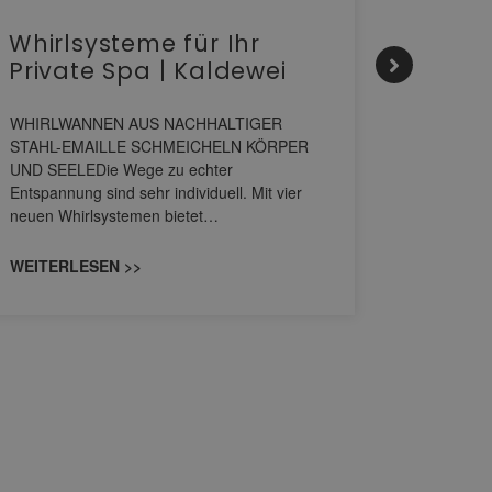
Whirlsysteme für Ihr
Gesta
Private Spa | Kaldewei
alltä
HANS
WHIRLWANNEN AUS NACHHALTIGER
STAHL-EMAILLE SCHMEICHELN KÖRPER
Stil für 
UND SEELEDie Wege zu echter
HANSAGENE
Entspannung sind sehr individuell. Mit vier
von Wascht
neuen Whirlsystemen bietet…
unterschi
konzipiert
WEITERLESEN >>
WEITERL