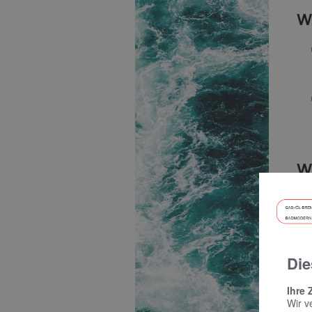
W
W
Die
Ihre 
Wir v