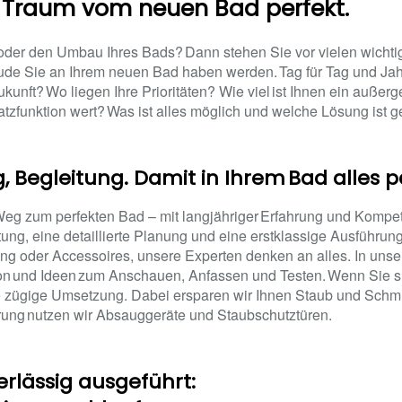
 Traum vom neuen Bad perfekt.
oder den Umbau Ihres Bads? Dann stehen Sie vor vielen wichti
ude Sie an Ihrem neuen Bad haben werden. Tag für Tag und Jahr 
kunft? Wo liegen Ihre Prioritäten? Wie viel ist Ihnen ein außer
atzfunktion wert? Was ist alles möglich und welche Lösung ist ge
g, Begleitung. Damit in Ihrem Bad alles p
 Weg zum perfekten Bad – mit langjähriger Erfahrung und Kompe
g, eine detaillierte Planung und eine erstklassige Ausführung.
ung oder Accessoires, unsere Experten denken an alles. In u
ion und Ideen zum Anschauen, Anfassen und Testen. Wenn Sie s
ne zügige Umsetzung. Dabei ersparen wir Ihnen Staub und Schmu
ung nutzen wir Absauggeräte und Staubschutztüren.
erlässig ausgeführt: